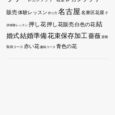
名古屋
販売
体験レッスン
名東区花屋
作り方
子
結
押し花
押し花販売
白色の花
供体験レッスン
花束保存加工
婚式
結婚準備
薔薇
資格
赤い花
青色の花
取得コース
趣味コース