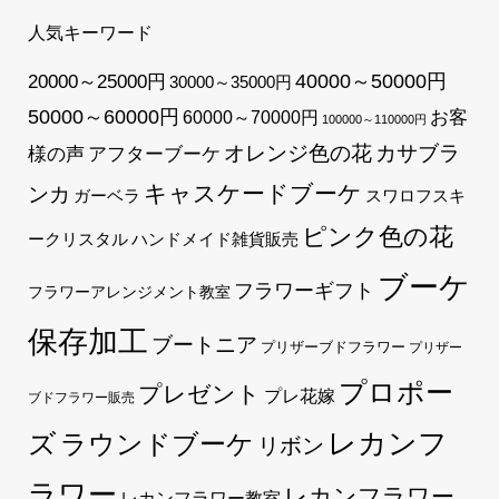
人気キーワード
40000～50000円
20000～25000円
30000～35000円
50000～60000円
60000～70000円
お客
100000～110000円
オレンジ色の花
カサブラ
様の声
アフターブーケ
キャスケードブーケ
ンカ
ガーベラ
スワロフスキ
ピンク色の花
ークリスタル
ハンドメイド雑貨販売
ブーケ
フラワーギフト
フラワーアレンジメント教室
保存加工
ブートニア
プリザーブドフラワー
プリザー
プロポー
プレゼント
プレ花嫁
ブドフラワー販売
レカンフ
ズ
ラウンドブーケ
リボン
ラワー
レカンフラワー
レカンフラワー教室