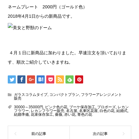
ネームプレート 2000円（ゴールド色）
2018年4月1日からの新商品です。
４月１日に新商品に加わりました。早速注文を頂いておりま
す、順次ご紹介していきますね。
ガラスコラムタイプ
,
コンパクトプラン
,
フラワーアレンジメント
販売
30000～35000円
,
ピンク色の花
,
ブーケ保存加工
,
プロポーズ
,
レカン
フラワー
,
レカンフラワー販売
,
名古屋
,
名東区花屋
,
白色の花
,
結婚式
,
結婚準備
,
花束保存加工
,
薔薇
,
赤い花
,
青色の花