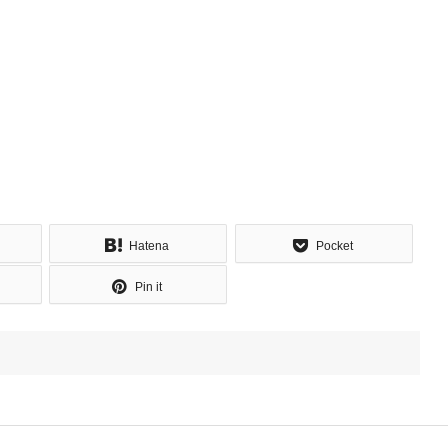
Hatena
Pocket
Pin it