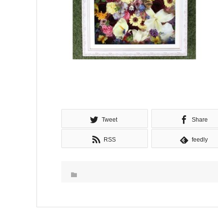
Tweet
Share
RSS
feedly