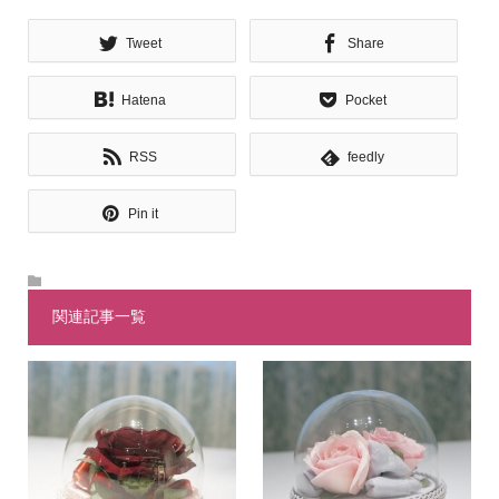
Tweet
Share
Hatena
Pocket
RSS
feedly
Pin it
関連記事一覧