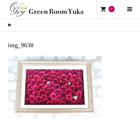
0
img_9638