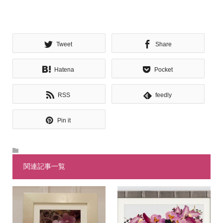
Tweet
Share
Hatena
Pocket
RSS
feedly
Pin it
関連記事一覧