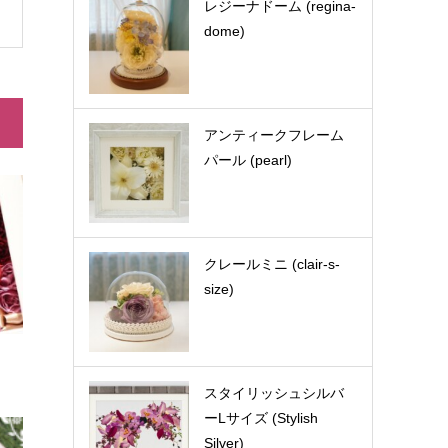
レジーナドーム (regina-
dome)
アンティークフレーム
パール (pearl)
クレールミニ (clair-s-
size)
スタイリッシュシルバ
ーLサイズ (Stylish
Silver)