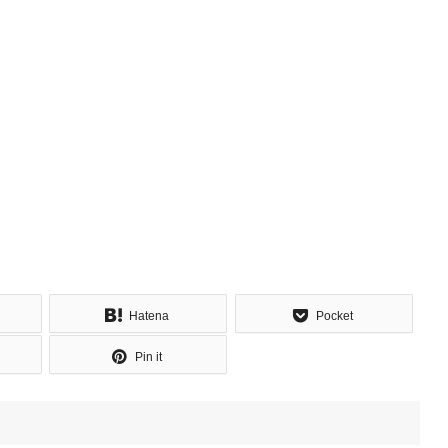
Hatena
Pocket
Pin it