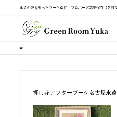
永遠の愛を誓ったブーケ保存・プロポーズ花束保存【各種
押し花アフターブーケ名古屋永遠