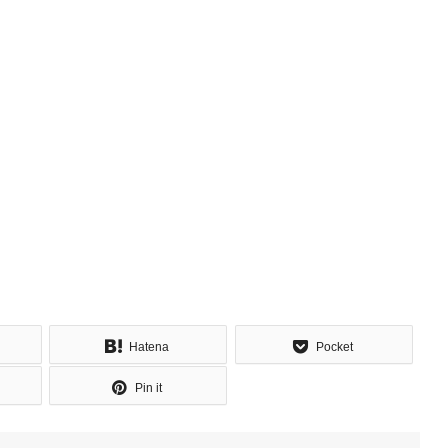
Hatena
Pocket
Pin it