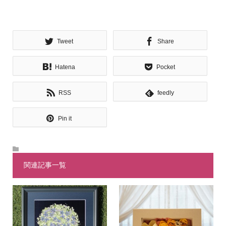
Tweet
Share
Hatena
Pocket
RSS
feedly
Pin it
関連記事一覧