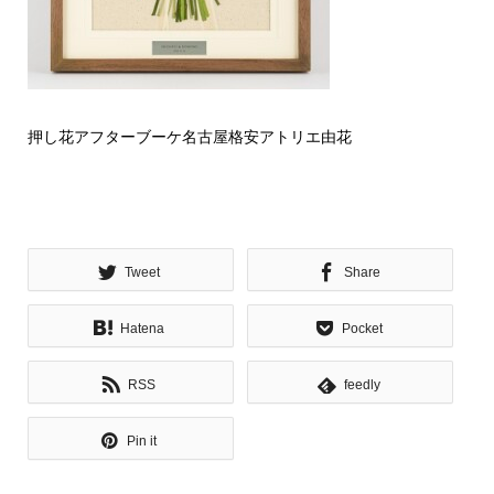
押し花アフターブーケ名古屋格安アトリエ由花
Tweet
Share
Hatena
Pocket
RSS
feedly
Pin it