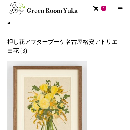
0
押し花アフターブーケ名古屋格安アトリエ
由花 (3)