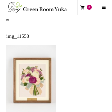
0
img_11558