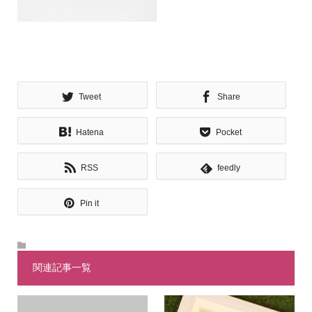
Tweet
Share
Hatena
Pocket
RSS
feedly
Pin it
関連記事一覧