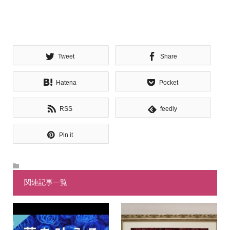
Tweet
Share
Hatena
Pocket
RSS
feedly
Pin it
関連記事一覧