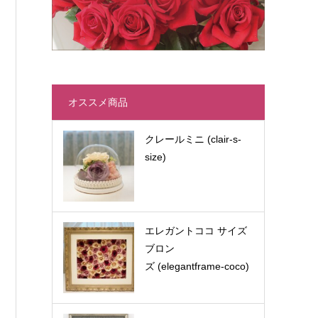
オススメ商品
クレールミニ (clair-s-
size)
エレガントココ サイズ
ブロン
ズ (elegantframe-coco)