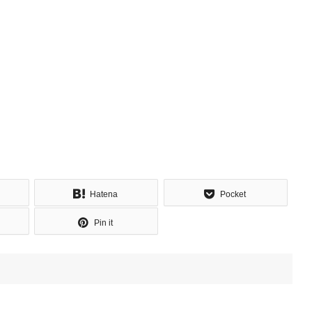
Hatena
Pocket
Pin it