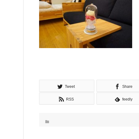
Tweet
Share
RSS
feedly