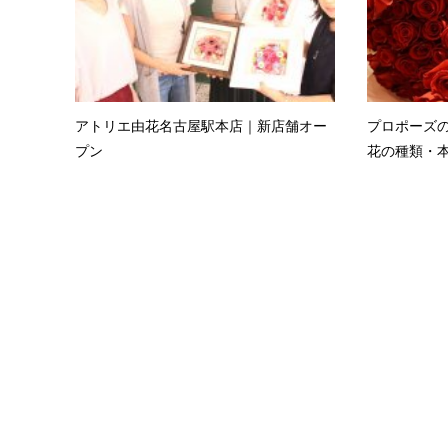
アトリエ由花名古屋駅本店｜新店舗オー
プロポーズ
プン
花の種類・本数