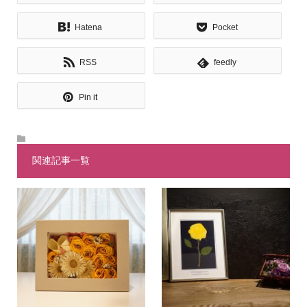
Hatena
Pocket
RSS
feedly
Pin it
関連記事一覧