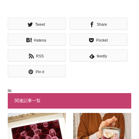
Tweet
Share
Hatena
Pocket
RSS
feedly
Pin it
関連記事一覧