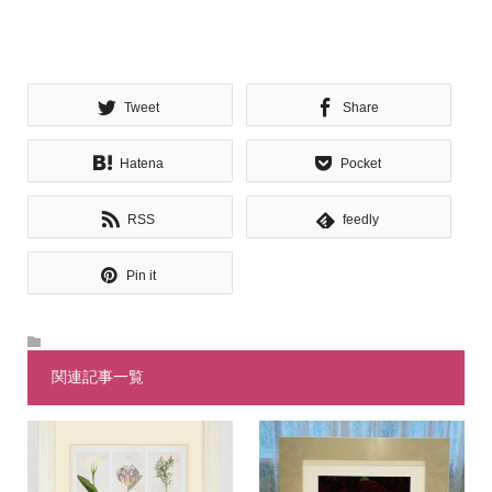
Tweet
Share
Hatena
Pocket
RSS
feedly
Pin it
関連記事一覧